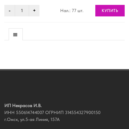
Нал.: 77 шт.
КУПИТЬ
ИП Некрасов И.В.
ИНН 550614744007 ОГРНИП 314554327900150
г.Омск, ул.5-ая Линия, 157А