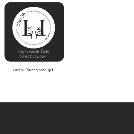
LuxLak "Strong base-gel "